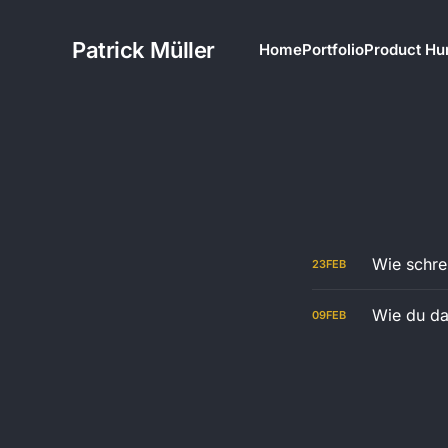
Patrick Müller
Home
Portfolio
Product Hu
Wie schre
23
FEB
Wie du da
09
FEB